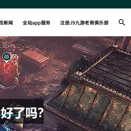
戏新闻
全站app服务
注册J9九游老哥俱乐部