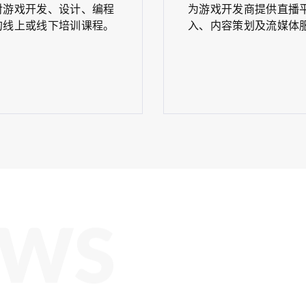
对游戏开发、设计、编程
为游戏开发商提供直播
的线上或线下培训课程。
入、内容策划及流媒体
EWS