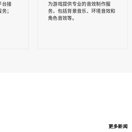
平台接
为游戏提供专业的音效制作服
服务；
务，包括背景音乐、环境音效和
角色音效等。
更多新闻