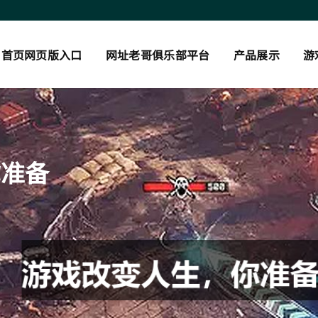
首页网页版入口
网址老哥俱乐部平台
产品展示
游