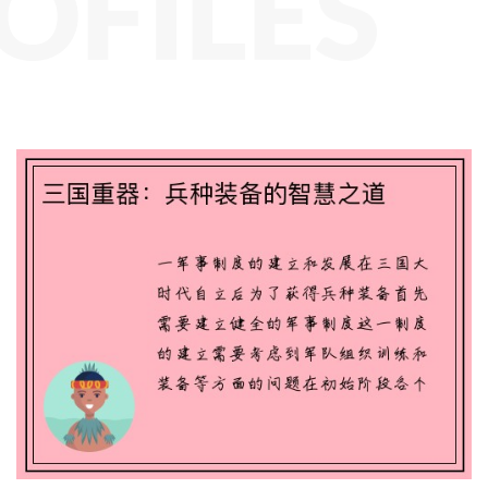
OFILES