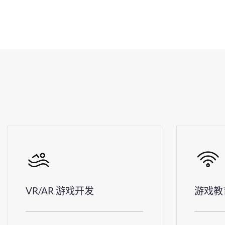
VR/AR 游戏开发
游戏教