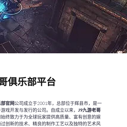
哥俱乐部平台
乐部官网
公司成立于2001年，总部位于辉县市，是一
子游戏开发与发行的公司。自成立以来，
J9九游老哥
司始终致力于为全球玩家提供高质量、富有创意的娱
通过创新的技术、精良的制作工艺以及独特的艺术风