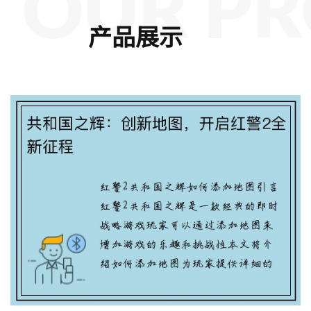
OUR PR
产品展示